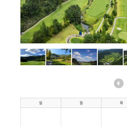
일
월
화