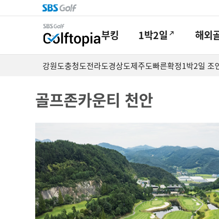
부킹
1박2일
해외
강원도
충청도
전라도
경상도
제주도
빠른확정
1박2일 조
골프존카운티 천안